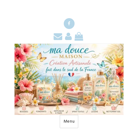
Facebook
Contact
Mon
Mon
compte
panier
Menu