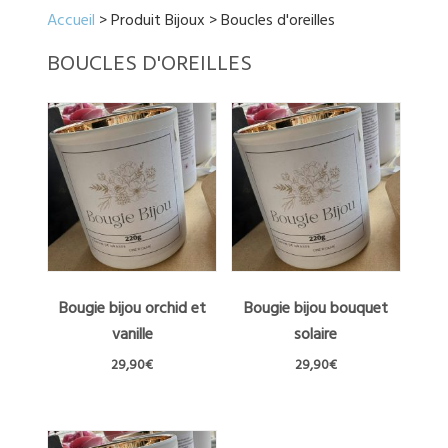
Accueil
> Produit Bijoux > Boucles d'oreilles
BOUCLES D'OREILLES
Bougie bijou orchid et
Bougie bijou bouquet
vanille
solaire
29,90
€
29,90
€
Ce
Ce
produit
produit
a
a