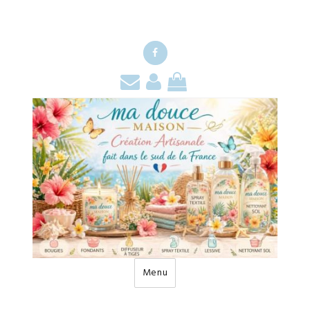
Facebook
Contact
Mon
Mon
compte
panier
Menu