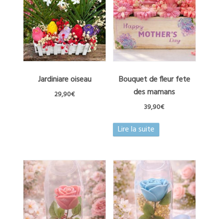
variations.
Les
options
peuvent
être
choisies
sur
la
Jardiniare oiseau
Bouquet de fleur fete
page
des mamans
29,90
€
du
39,90
€
produit
Lire la suite