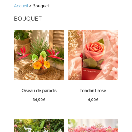
Accueil
> Bouquet
BOUQUET
Oiseau de paradis
fondant rose
34,90
€
4,00
€
Ce
produit
a
plusieurs