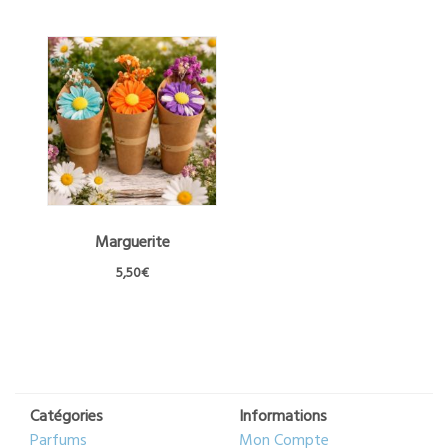
Marguerite
5,50
€
Ce
produit
a
plusieurs
variations.
Les
Catégories
Informations
options
Parfums
Mon Compte