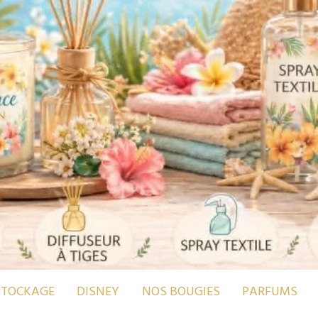
STOCKAGE
DISNEY
NOS BOUGIES
PARFUMS