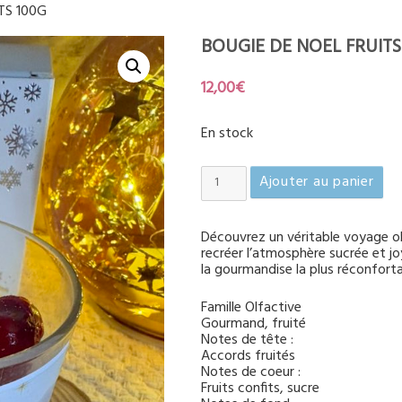
TS 100G
BOUGIE DE NOEL FRUITS
12,00
€
En stock
quantité
Ajouter au panier
de
BOUGIE
DE
Découvrez un véritable voyage ol
NOEL
recréer l’atmosphère sucrée et jo
la gourmandise la plus réconfort
FRUITS
CONFITS
Famille Olfactive
100G
Gourmand, fruité
Notes de tête :
Accords fruités
Notes de coeur :
Fruits confits, sucre