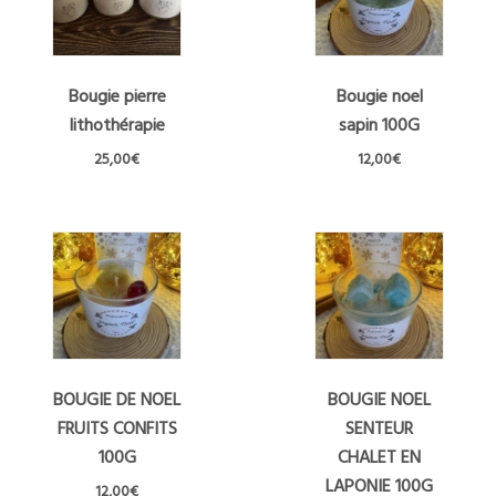
Bougie pierre
Bougie noel
lithothérapie
sapin 100G
25,00
€
12,00
€
Ce
produit
a
plusieurs
variations.
Les
options
peuvent
être
BOUGIE DE NOEL
BOUGIE NOEL
choisies
FRUITS CONFITS
SENTEUR
sur
la
100G
CHALET EN
page
LAPONIE 100G
12,00
€