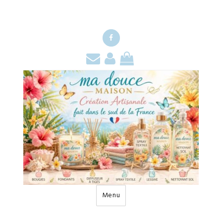
Facebook
Contact
Mon
Mon
compte
panier
Menu