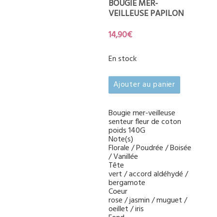
BOUGIE MER-
VEILLEUSE PAPILON
14,90
€
En stock
quantité
Ajouter au panier
de
Bougie
mer-
Bougie mer-veilleuse
senteur fleur de coton
veilleuse
poids 140G
papilon
Note(s)
Florale / Poudrée / Boisée
/ Vanillée
Tête
vert / accord aldéhydé /
bergamote
Coeur
rose / jasmin / muguet /
oeillet / iris