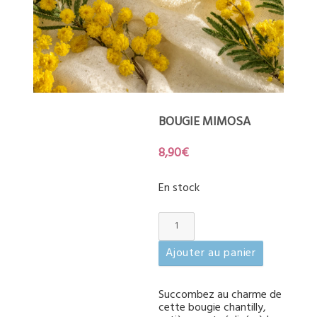
BOUGIE MIMOSA
8,90
€
En stock
quantité
de
Bougie
Ajouter au panier
mimosa
Succombez au charme de
cette bougie chantilly,