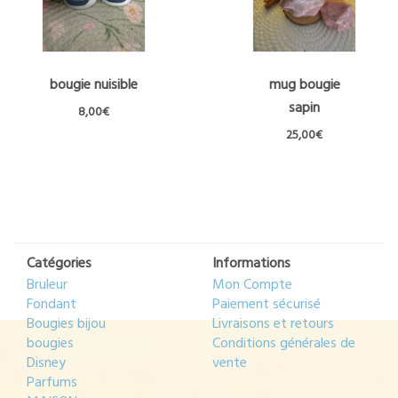
peuvent
être
choisies
sur
la
bougie nuisible
mug bougie
page
sapin
8,00
€
du
25,00
€
produit
Catégories
Informations
Bruleur
Mon Compte
Fondant
Paiement sécurisé
Bougies bijou
Livraisons et retours
bougies
Conditions générales de
Disney
vente
Parfums