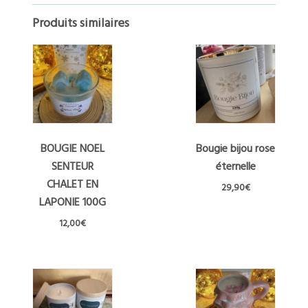
Produits similaires
BOUGIE NOEL
Bougie bijou rose
SENTEUR
éternelle
CHALET EN
29,90
€
LAPONIE 100G
Ce
produit
12,00
€
a
plusieurs
variations.
Les
options