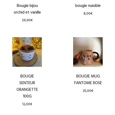
Bougie bijou
bougie nuisible
orchid et vanille
8,00
€
29,90
€
Ce
produit
a
plusieurs
variations.
Les
options
peuvent
être
BOUGIE
BOUGIE MUG
choisies
SENTEUR
FANTOME ROSE
sur
la
ORANGETTE
25,00
€
page
100G
du
12,00
€
produit