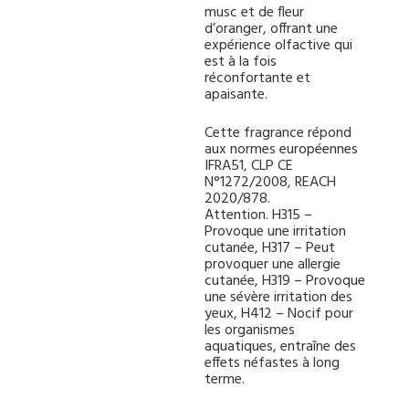
musc et de fleur
d’oranger, offrant une
expérience olfactive qui
est à la fois
réconfortante et
apaisante.
Cette fragrance répond
aux normes européennes
IFRA51, CLP CE
N°1272/2008, REACH
2020/878.
Attention. H315 –
Provoque une irritation
cutanée, H317 – Peut
provoquer une allergie
cutanée, H319 – Provoque
une sévère irritation des
yeux, H412 – Nocif pour
les organismes
aquatiques, entraîne des
effets néfastes à long
terme.