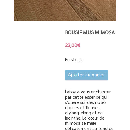
BOUGIE MUG MIMOSA
22,00
€
En stock
quantité
Ajouter au panier
de
Bougie
mug
Laissez-vous enchanter
par cette essence qui
mimosa
s’ouvre sur des notes
douces et fleuries
d’ylang-ylang et de
jacinthe. Le cœur de
mimosa se mêle
délicatement au fond de