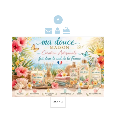
Facebook
Contact
Mon
Mon
compte
panier
Menu