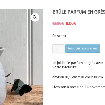
BRÛLE PARFUM EN GRÈS
Le
Le
12,00
€
8,00
€
prix
prix
initial
actuel
En stock
était :
est :
12,00€.
8,00€.
quantité
Ajouter au panier
de
Brûle
parfum
ce joli brule parfum en grès avec
en
votre intérieure
grès
environ 10,5 cm x 10 cm x 10 cm.
gris
Livraison à partir de 24 novembr