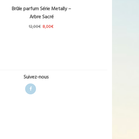
Brûle parfum Série Metally –
Arbre Sacré
Le
Le
12,00
€
8,00
€
prix
prix
initial
actuel
était :
est :
12,00€.
8,00€.
Suivez-nous
Facebook