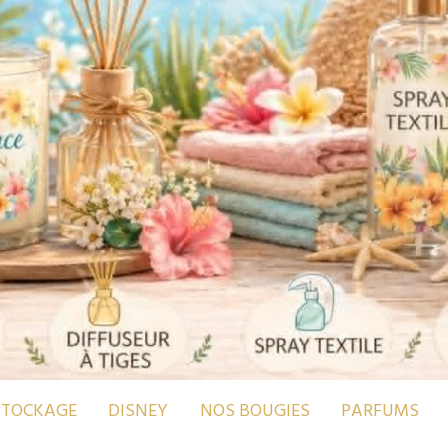
STOCKAGE
DISNEY
NOS BOUGIES
PARFUMS