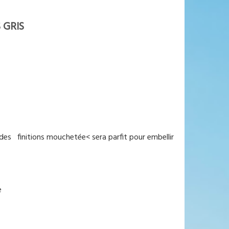
 GRIS
 des finitions mouchetée< sera parfit pour embellir
e