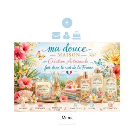
Facebook
Contact
Mon
Mon
compte
panier
Menu