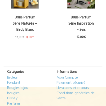
Brûle Parfum
Brûle Parfum
Série Naturéa –
Série Inspiration
Birdy Blanc
– Seis
Le
Le
12,00
€
12,00
€
8,00
€
prix
prix
initial
actuel
était :
est :
12,00€.
8,00€.
Catégories
Informations
Bruleur
Mon Compte
Fondant
Paiement sécurisé
Bougies bijou
Livraisons et retours
bougies
Conditions générales de
Disney
vente
Parfums