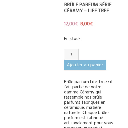
BRÛLE PARFUM SÉRIE
CÉRAMY – LIFE TREE
Le
Le
12,00
€
8,00
€
prix
prix
initial
actuel
En stock
était :
est :
12,00€.
8,00€.
quantité
de
Brûle
Ajouter au panier
parfum
Série
Brûle parfum Life Tree : il
Céramy
fait partie de notre
–
gamme Céramy qui
Life
rassemble nos brûle
Tree
parfums fabriqués en
céramique, matière
naturelle. Chaque brûle-
parfum est fabriqué
artisanalement pour vous