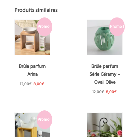
Produits similaires
Promo !
Promo !
Brûle parfum
Brûle parfum
Arina
Série Céramy –
Ovali Olive
Le
Le
12,00
€
8,00
€
prix
prix
Le
Le
12,00
€
8,00
€
initial
actuel
prix
prix
était :
est :
initial
actuel
12,00€.
8,00€.
était :
est :
12,00€.
8,00€.
Promo !