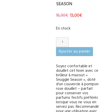
SEASON
Le
Le
16,90
€
13,00
€
prix
prix
initial
actuel
En stock
était :
est :
16,90€.
13,00€.
quantité
de
Brûleur
Ajouter au panier
Snuggle
Season
Soyez confortable et
douillet cet hiver avec ce
brûleur à mazout «
Snuggle Season », doté
d’un couvercle à pompon
rose douillet – parfait
pour conserver vos
parfums festifs préférés
lorsque vous ne vous en
servez pas. Recommandé
pour une utilisation avec