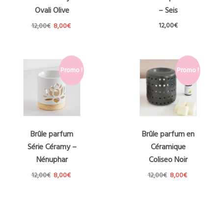
Ovali Olive
– Seis
Le
Le
12,00
€
12,00
€
8,00
€
prix
prix
initial
actuel
était :
est :
12,00€.
8,00€.
Promo !
Promo !
Brûle parfum
Brûle parfum en
Série Céramy –
Céramique
Nénuphar
Coliseo Noir
Le
Le
Le
Le
12,00
€
8,00
€
12,00
€
8,00
€
prix
prix
prix
prix
initial
actuel
initial
actuel
était :
est :
était :
est :
12,00€.
8,00€.
12,00€.
8,00€.