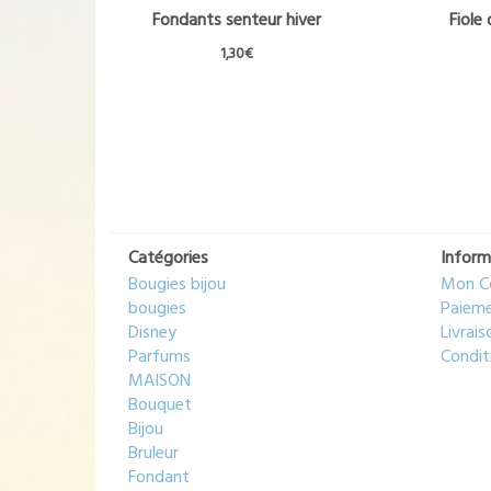
Fondants senteur hiver
Fiole 
1,30
€
Ce
produit
a
plusieurs
variations.
Les
options
peuvent
Catégories
Inform
être
Bougies bijou
Mon C
choisies
bougies
Paieme
sur
Disney
Livrais
la
Parfums
Condit
page
MAISON
du
Bouquet
produit
Bijou
Bruleur
Fondant