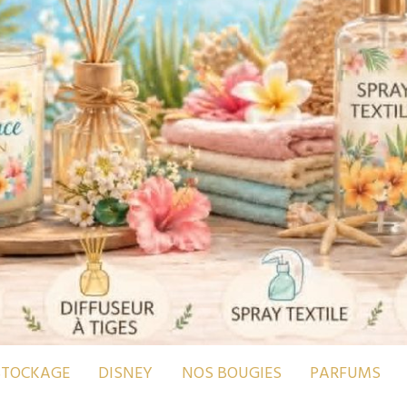
STOCKAGE
DISNEY
NOS BOUGIES
PARFUMS