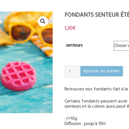
FONDANTS SENTEUR ÉT
1,30
€
senteurs
quantité
Ajouter au panier
de
Fondants
senteur
Retrouvez nos fondants fait à la c
été
Certains fondants peuvent avoir 
senteurs et la coloris aussi peut 
-/+10g
Diffusion : jusqu’a 10H