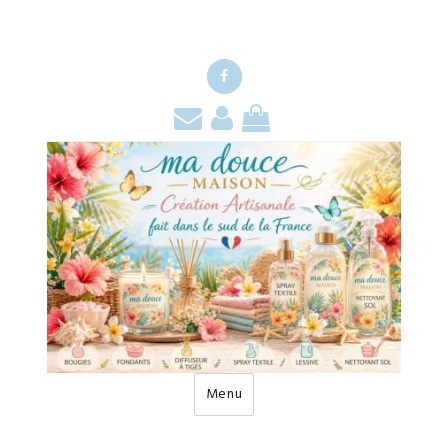
Facebook
Contact
Mon
Mon
compte
panier
Menu