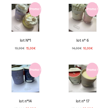
Promo !
Promo !
lot N°1
lot n° 6
Le
Le
Le
Le
19,90
€
15,00
€
14,00
€
10,00
€
prix
prix
prix
prix
initial
actuel
initial
actuel
était :
est :
était :
est :
19,90€.
15,00€.
14,00€.
10,00€.
Promo !
Promo !
lot n°14
lot n° 17