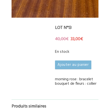
LOT N°13
Le
Le
40,00
€
33,00
€
prix
prix
initial
actuel
En stock
était :
est :
40,00€.
33,00€.
quantité
Ajouter au panier
de
lot
n°13
morning rose : bracelet
bouquet de fleurs : collier
Produits similaires