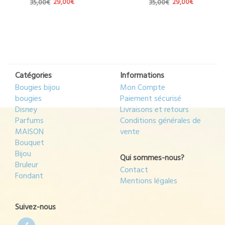
Le
Le
Le
Le
35,00
€
29,00
€
35,00
€
29,00
€
prix
prix
prix
prix
initial
actuel
initial
actuel
était :
est :
était :
est :
35,00€.
29,00€.
35,00€.
29,00€.
Catégories
Informations
Bougies bijou
Mon Compte
bougies
Paiement sécurisé
Disney
Livraisons et retours
Parfums
Conditions générales de
MAISON
vente
Bouquet
Bijou
Qui sommes-nous?
Bruleur
Contact
Fondant
Mentions légales
Suivez-nous