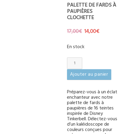
PALETTE DE FARDS À
PAUPIÈRES
CLOCHETTE
Le
Le
17,00
€
14,00
€
prix
prix
initial
actuel
En stock
était :
est :
17,00€.
14,00€.
quantité
de
Palette
Ajouter au panier
de
fards
Préparez-vous à un éclat
à
enchanteur avec notre
paupières
palette de fards à
Clochette
paupières de 16 teintes
inspirée de Disney
Tinkerbell. Délectez-vous
d’un kaléidoscope de
couleurs conçues pour