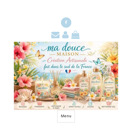
Facebook
Contact
Mon
Mon
compte
panier
Menu