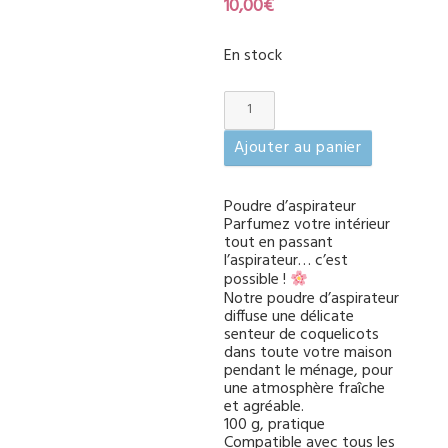
10,00
€
En stock
quantité
de
Poudre
Ajouter au panier
d'asoirateur
senteur
Poudre d’aspirateur
:
Parfumez votre intérieur
fleur
tout en passant
de
l’aspirateur… c’est
cerisier
possible !
Notre poudre d’aspirateur
diffuse une délicate
senteur de coquelicots
dans toute votre maison
pendant le ménage, pour
une atmosphère fraîche
et agréable.
100 g, pratique
Compatible avec tous les