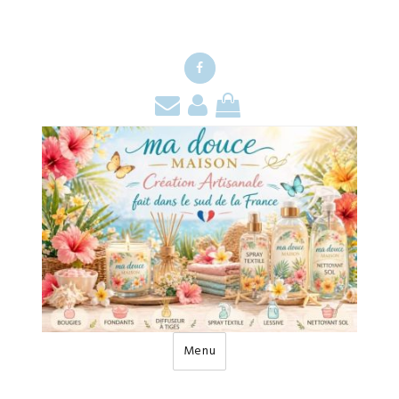
Facebook
Contact
Mon
Mon
compte
panier
Menu