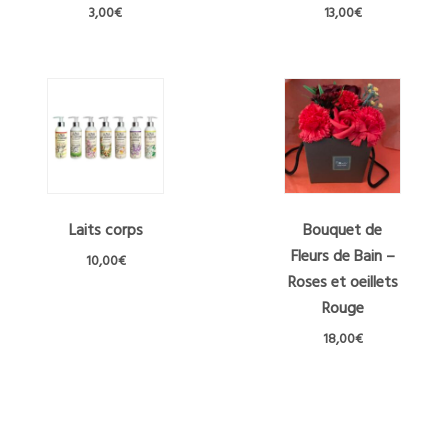
3,00
€
13,00
€
Ce
produit
a
plusieurs
variations.
Les
options
peuvent
être
Laits corps
Bouquet de
choisies
Fleurs de Bain –
sur
10,00
€
la
Roses et oeillets
Ce
page
Rouge
produit
du
a
18,00
€
produit
plusieurs
variations.
Les
options
peuvent