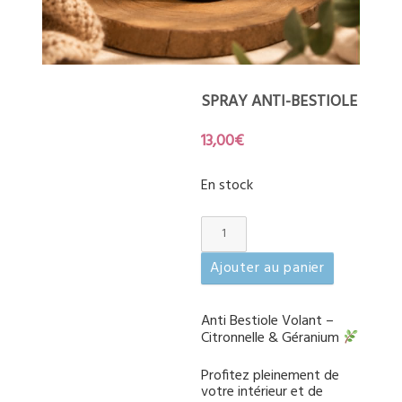
SPRAY ANTI-BESTIOLE
13,00
€
En stock
quantité
de
spray
Ajouter au panier
anti-
bestiole
Anti Bestiole Volant –
Citronnelle & Géranium
Profitez pleinement de
votre intérieur et de