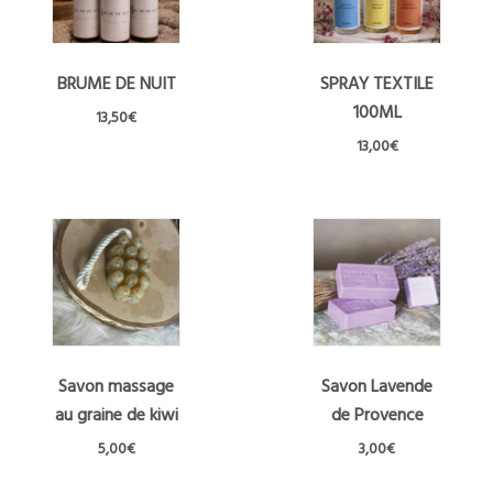
BRUME DE NUIT
SPRAY TEXTILE
100ML
13,50
€
Ce
13,00
€
produit
Ce
a
produit
plusieurs
a
variations.
plusieurs
Les
variations.
options
Les
peuvent
options
être
peuvent
choisies
être
Savon massage
Savon Lavende
sur
choisies
la
au graine de kiwi
de Provence
sur
page
la
5,00
€
3,00
€
du
page
produit
du