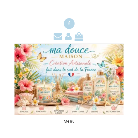
Facebook
Contact
Mon
Mon
compte
panier
Menu