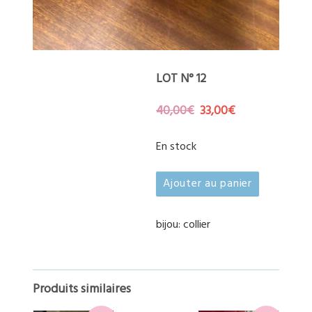
LOT N° 12
Le
Le
40,00
€
33,00
€
prix
prix
initial
actuel
En stock
était :
est :
40,00€.
33,00€.
quantité
Ajouter au panier
de
lot
n°
bijou: collier
12
Produits similaires