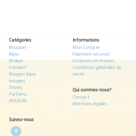
prix
prix
prix
prix
initial
actuel
initial
actuel
était :
est :
était :
est :
25,00€.
19,00€.
18,00€.
13,00€.
Catégories
Informations
Bouquet
Mon Compte
Bijou
Paiement sécurisé
Bruleur
Livraisons et retours
Fondant
Conditions générales de
Bougies bijou
vente
bougies
Disney
Qui sommes-nous?
Parfums
Contact
MAISON
Mentions légales
Suivez-nous
Facebook