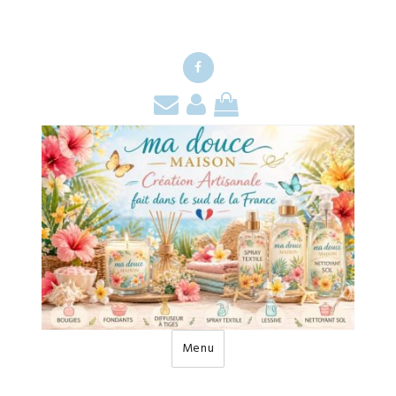
Facebook
Contact
Mon
Mon
compte
panier
Menu