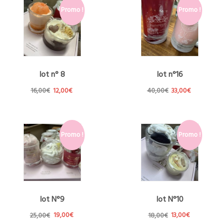
Promo !
Promo !
lot n° 8
lot n°16
Le
Le
Le
Le
16,00
€
12,00
€
40,00
€
33,00
€
prix
prix
prix
prix
initial
actuel
initial
actuel
était :
est :
était :
est :
16,00€.
12,00€.
40,00€.
33,00€.
Promo !
Promo !
lot N°9
lot N°10
Le
Le
Le
Le
25,00
€
19,00
€
18,00
€
13,00
€